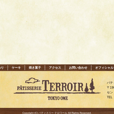
わり
ケーキ
焼き菓子
アクセス
お問い合わせ
オフィシャル
パテ
〒19
セン
TEL 
Copyright (C) パティスリー テロワール All Rights Reserved.