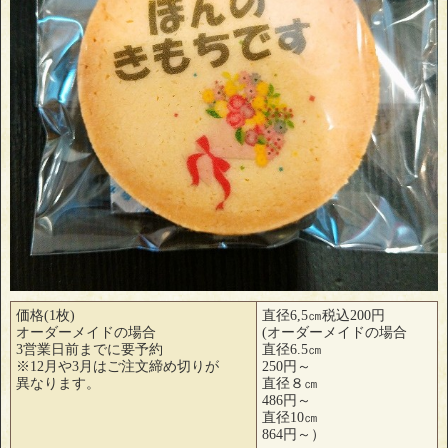
価格(1枚)
直径6,5㎝税込200円
オーダーメイドの場合
(オーダーメイドの場合
3営業日前までに要予約
直径6.5㎝
※12月や3月はご注文締め切りが
250円～
異なります。
直径８㎝
486円～
直径10㎝
864円～）