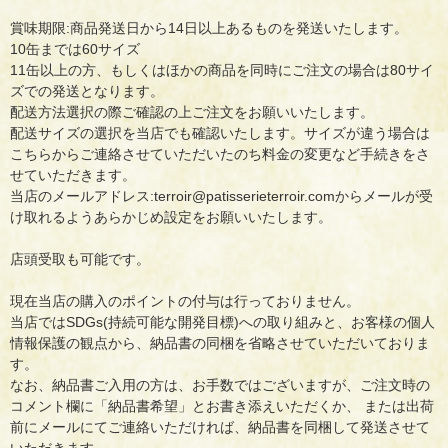
賞味期限:商品発送日から14日以上あるものを発送いたします。
10缶までは60サイズ
11缶以上の方、もしくはほかの商品を同時にご注文の場合は80サイ
ズでの発送となります。
配送方法選択の際ご確認の上ご注文をお願いいたします。
配送サイズの選択を当店でも確認いたします。サイズが違う場合は
こちらからご連絡させていただいたのち料金の変更など手続きをさ
せていただきます。
当店のメールアドレス:terroir@patisserieterroir.comからメールが受
け取れるようあらかじめ設定をお願いいたします。
店頭受取も可能です。
現在当店の購入のポイントの付与は行っておりません。
当店ではSDGs(持続可能な開発目標)への取り組みと、お客様の個人
情報保護の観点から、納品書の同梱を省略させていただいておりま
す。
なお、納品書ご入用の方は、お手数ではございますが、ご注文時の
コメント欄に「納品書希望」とお書き添えいただくか、 または出荷
前にメールにてご連絡いただければ、納品書を同梱して発送させて