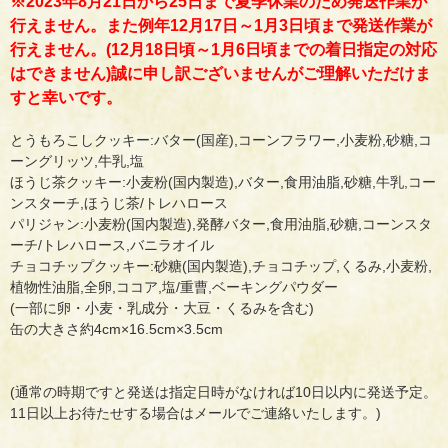
※2023年8月21日から25日まで夏季休業のため発送作業が
行えません。また例年12月17日～1月3日頃まで発送作業が
行えません。(12月18日頃～1月6日頃までの着日指定の対応
はできません)誠に申し訳ございませんがご理解いただけま
すと幸いです。
とうもろこしクッキー:バター(国産),コーンフラワー,小麦粉,砂糖,コ
ーングリッツ,牛乳,塩
ほうじ茶クッキー:小麦粉(国内製造),バター,食用油脂,砂糖,牛乳,コー
ンスターチ,ほうじ茶/トレハロース
パリジャン:小麦粉(国内製造),発酵バター,食用油脂,砂糖,コーンスタ
ーチ/トレハロース,バニラオイル
チョコチップクッキー:砂糖(国内製造),チョコチップ,くるみ,小麦粉,
植物性油脂,全卵,ココア,塩/重曹,ベーキングパウダー
(一部に卵・小麦・乳成分・大豆・くるみを含む)
缶の大きさ約4cm×16.5cm×3.5cm
(通常の時期ですと発送は指定日時がなければ10日以内に発送予定。
11日以上お待たせする場合はメールでご連絡いたします。)