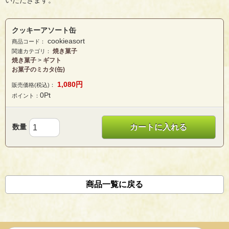
いただきます。
クッキーアソート缶
cookieasort
商品コード：
焼き菓子
関連カテゴリ：
焼き菓子
>
ギフト
お菓子のミカタ(缶)
1,080
円
販売価格(税込)：
0
Pt
ポイント：
数量
カートに入れる
商品一覧に戻る