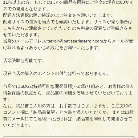
11缶以上の方、もしくはほかの商品を同時にご注文の場合は80サイ
ズでの発送となります。
配送方法選択の際ご確認の上ご注文をお願いいたします。
配送サイズの選択を当店でも確認いたします。サイズが違う場合は
こちらからご連絡させていただいたのち料金の変更など手続きをさ
せていただきます。
当店のメールアドレス:terroir@patisserieterroir.comからメールが受
け取れるようあらかじめ設定をお願いいたします。
店頭受取も可能です。
現在当店の購入のポイントの付与は行っておりません。
当店ではSDGs(持続可能な開発目標)への取り組みと、お客様の個人
情報保護の観点から、納品書の同梱を省略させていただいておりま
す。
なお、納品書ご入用の方は、お手数ではございますが、ご注文時の
コメント欄に「納品書希望」とお書き添えいただくか、 または出荷
前にメールにてご連絡いただければ、納品書を同梱して発送させて
いただきます。