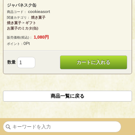
ジャパネスク缶
cookieasort
商品コード：
焼き菓子
関連カテゴリ：
焼き菓子
>
ギフト
お菓子のミカタ(缶)
1,080
円
販売価格(税込)：
0
Pt
ポイント：
数量
カートに入れる
商品一覧に戻る