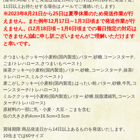
11日以上お待たせする場合はメールでご連絡いたします)
※2023年8月21日から25日は夏季休業のため発送作業が行
えません。また例年12月17日～1月3日頃まで発送作業が行
えません。(12月18日頃～1月6日頃までの着日指定の対応は
できません)誠に申し訳ございませんがご理解いただけます
と幸いです。
さつまいもクッキー(小麦粉(国内製造),バター,砂糖,コーンスターチ,
ごま/トレハロース,さつまいもペースト)
抹茶クッキー(小麦粉(国内製造),バター,砂糖,,コーンスターチ,抹茶/
トレハロース,ミルクペースト)
麦こがしクッキー(小麦粉(国内製造),はったい粉,バター,砂糖,牛乳,コ
ーンスターチ/トレハロース)
ミルククッキー(小麦粉(国内製造),バター,砂糖,脱脂濃縮乳,コーンス
ターチ/トレハロース)
原材料の一部に乳・小麦・大豆・ごまを含む
缶の大きさ約4cm×16.5cm×3.5cm
賞味期限:商品発送日から14日以上あるものを発送いたします。
10缶までは60サイズ