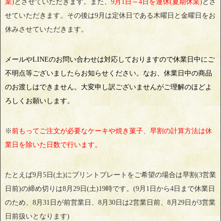
業)
とさせていただきます。また、
9月1日～4日を連休(夏期休業)
とさ
せていただきます。その後は9月は定休日である木曜日と金曜日をお
休みさせていただきます。
メールやLINEのお問い合わせは対応しておりますので休業日中にご
不明点等ございましたらお知らせください。なお、休業日中の商品
のお渡しはできません。大変申し訳ございませんがご理解のほどよ
ろしくお願いします。
※
前もってご注文が必要なケーキや焼き菓子、早割の計算方法は休
業日を除いた日数で行います。
たとえば9月5日(土)にプリントプレートをご希望の場合は早割(3営業
日前)の締め切りは8月29日(土)19時です。(9月1日から4日まで休業日
のため、8月31日が前営業日、8月30日は2営業日前、8月29日が3営業
日前扱いとなります)