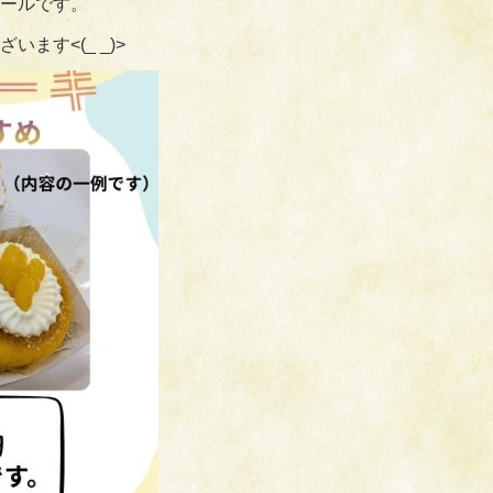
ールです。
ます<(_ _)>