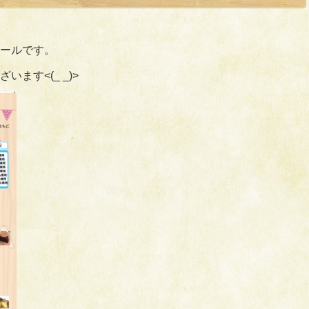
ールです。
ます<(_ _)>