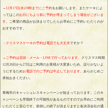
→
12月17日(水)19時までにご予約
をお願いします。またケーキによ
ってはこの
お日にちより前に予約が埋まってしまう場合がございま
す
。ご希望の商品がお決まりでしたらお早めにご予約いただくのが
おすすめです。
・
クリスマスケーキの予約は電話でも大丈夫
ですか？
→
ご予約は店頭・メール・LINEで行っております。
クリスマス時期
12月20日から27日はご利用のお客様が大変多いため、誤りがないよ
うにするため
お電話でのご予約は中止しております。
あらかじめご
承知おきください。
青梅市のキャッシュレスキャンペーンが始まっております。このキ
ャンペーンも早期終了の可能性があるものですのでお早めにご利用
いただくと安心です。前倒しの終了が決まりますと各決済会社の通