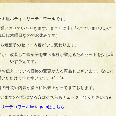
ーキ屋パティスリーテロワールです。
夏季休業とさせていただきます。まことに申し訳ございませんがご
月1日は木曜日なのでお休みです）
日から焼菓子のセット内容が少し変わります。
すが、改装して焼菓子を並べる棚が増えるためセットを少し増
やす予定です。
りお伝えしている価格の変更が入る商品もございます。なにと
いただけますと幸いです。<(_ _)>
、店舗の外装や内装が徐々に出来上がってきております。
も上げていますので気になる方はそちらもチェックしてくださいね★
リーテロワールInstagramはこちら