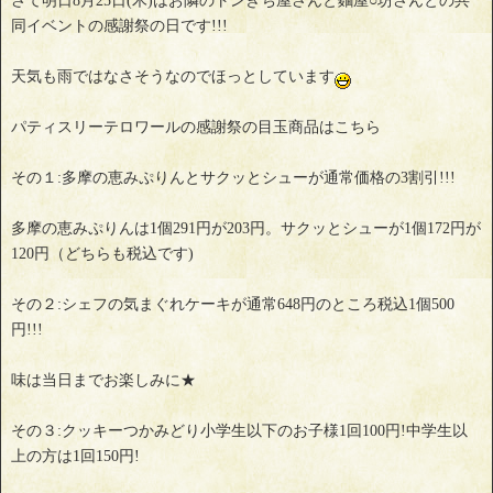
さて明日8月25日(木)はお隣のトンきち屋さんと麵屋○坊さんとの共
同イベントの感謝祭の日です!!!
天気も雨ではなさそうなのでほっとしています
パティスリーテロワールの感謝祭の目玉商品はこちら
その１:多摩の恵みぷりんとサクッとシューが通常価格の3割引!!!
多摩の恵みぷりんは1個291円が203円。サクッとシューが1個172円が
120円（どちらも税込です)
その２:シェフの気まぐれケーキが通常648円のところ税込1個500
円!!!
味は当日までお楽しみに★
その３:クッキーつかみどり小学生以下のお子様1回100円!中学生以
上の方は1回150円!