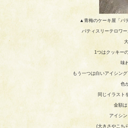
▲青梅のケーキ屋「パ
パティスリーテロワー
1つはクッキー
味
もう一つは白いアイシング
色
同じイラスト
金額は
アイシン
(大きさやこち