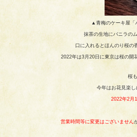
▲青梅のケーキ屋「
抹茶の生地にバニラのム
口に入れるとほんのり桜の
2022年は3月20日に東京は桜
桜
今年はお花見楽し
2022年
営業時間等に変更はございません