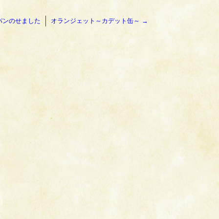
パンのせました
オランジェット～カデット缶～
→