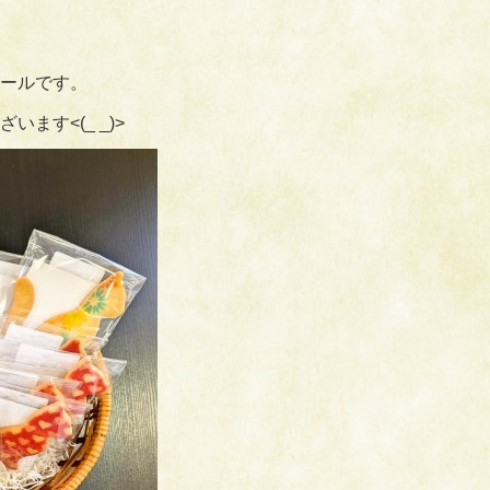
ールです。
ます<(_ _)>