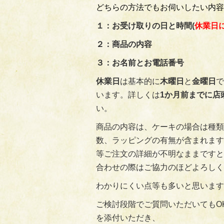
どちらの方法でもお伺いしたい内容
１：お受け取りの日と時間(
休業日
２：商品の内容
３：お名前とお電話番号
休業日
は基本的に
木曜日
と
金曜日
で
います。詳しくは
1か月前までに店
い。
商品の内容は、ケーキの場合は種類
数、ラッピングの有無が含まれます
等ご注文の詳細が不明なままですと
合わせの際はご協力のほどよろしくお願
わかりにくい点等も多いと思います
ご検討段階でご質問いただいてもO
を添付いただき、