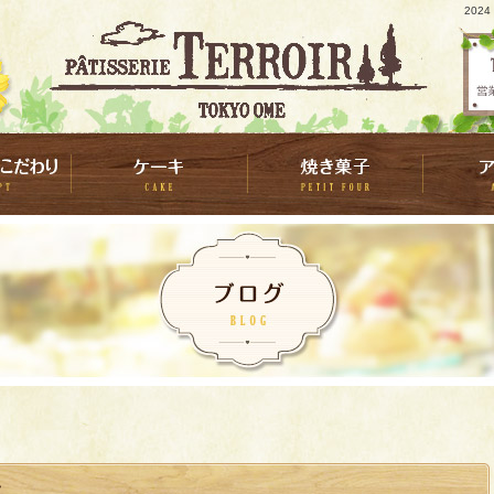
202
い