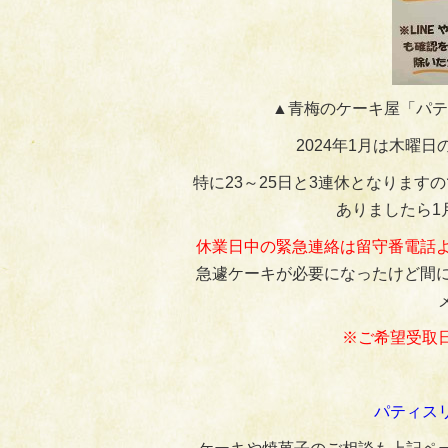
▲青梅のケーキ屋「パテ
2024年1月は木曜
特に23～25日と3連休となります
ありましたら1月
休業日中の緊急連絡は留守番電話よ
急遽ケーキが必要になったけど間に
※ご希望受取
パティス