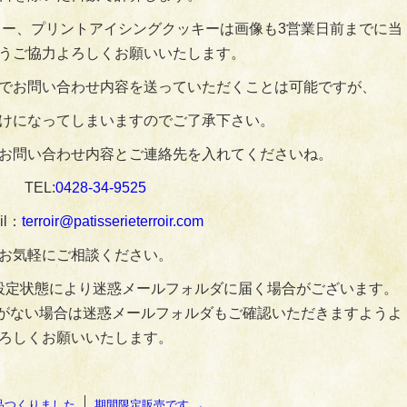
ー、プリントアイシングクッキーは画像も3営業日前までに当
うご協力よろしくお願いいたします。
でお問い合わせ内容を送っていただくことは可能ですが、
けになってしまいますのでご了承下さい。
お問い合わせ内容とご連絡先を入れてくださいね。
TEL:
0428‐34‐9525
il：
terroir@patisserieterroir.com
お気軽にご相談ください。
設定状態により迷惑メールフォルダに届く場合がございます。
がない場合は迷惑メールフォルダもご確認いただきますようよ
ろしくお願いいたします。
品つくりました
期間限定販売です
→