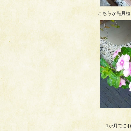
こちらが先月植
1か月でこ