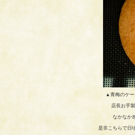
▲青梅のケー
店長お手製
なかなか
是非こちらで日