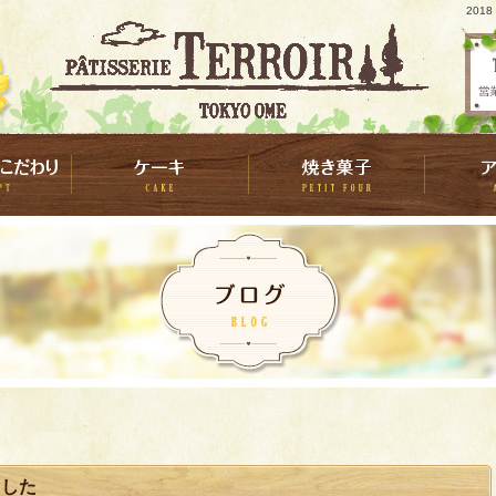
201
ました