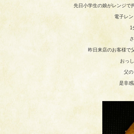
先日小学生の娘がレンジで
電子レン
さ
昨日来店のお客様で
おっし
父の
是非感