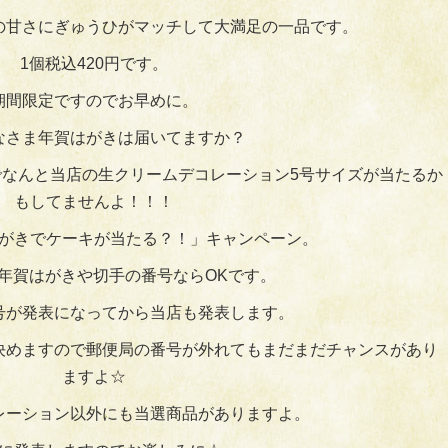
の甘さにぎゅうひがマッチして大満足の一品です。
1個税込420円です。
期間限定ですのでお早めに。
なさま年賀はがきは届いてますか？
なんと当店の生クリームデコレーション5号サイズが当たるか
もしてませんよ！！！
がきでケーキが当たる？！」キャンペーン。
の年賀はがきや切手の番号ならOKです。
号が発表になってから当店も発表します。
決めますので郵便局の番号が外れてもまだまだチャンスがあり
ますよ☆
レーション以外にも当選商品がありますよ。