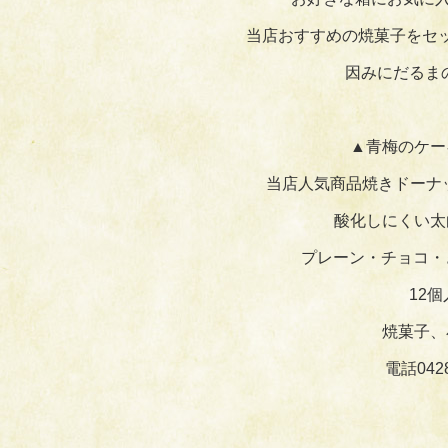
当店おすすめの焼菓子をセ
因みにだるま
▲青梅のケー
当店人気商品焼きドーナ
酸化しにくい太
プレーン・チョコ・
12
焼菓子、
電話04