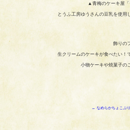
▲青梅のケーキ屋「
とうふ工房ゆうさんの豆乳を使用
飾りの
生クリームのケーキが食べたい！
小物ケーキや焼菓子の
←
なめらかちょこぷり