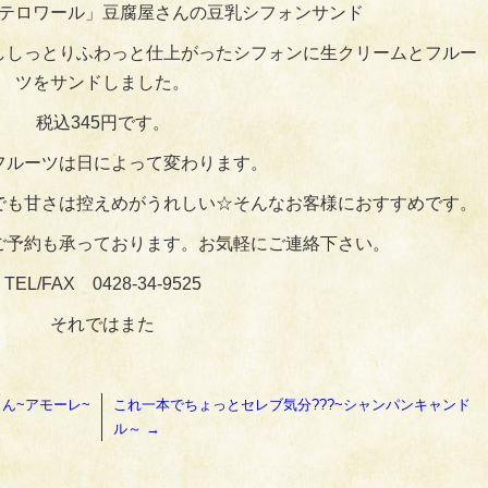
テロワール」豆腐屋さんの豆乳シフォンサンド
ししっとりふわっと仕上がったシフォンに生クリームとフルー
ツをサンドしました。
税込345円です。
フルーツは日によって変わります。
でも甘さは控えめがうれしい☆そんなお客様におすすめです。
ご予約も承っております。お気軽にご連絡下さい。
TEL/FAX 0428-34-9525
それではまた
ん~アモーレ~
これ一本でちょっとセレブ気分???~シャンパンキャンド
ル～
→