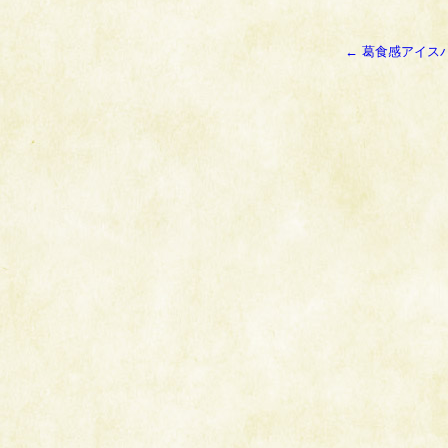
←
葛食感アイス