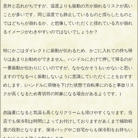
意外と忘れがちですが、温度よりも振動の方が崩れるリスクが高い
ことが多いです。同じ温度でも静止しているものと揺らしたものと
ではどちらが崩れるか、と想像していただくと揺れている方が崩れ
るイメージがわきやすいのではないでしょうか？
特にかごはダイレクトに振動が伝わるため、かごに入れての持ち帰
りはあまりお勧めができません。ハンドルにさげて押して帰るのが
一番振動が伝わりにくいのですが、なかなかそうもいかないと思い
ますのでなるべく振動しないように意識していただくことをおすす
めします。(ハンドルに荷物を下げた状態で自転車にのると事故リス
クが高くなるため青切符の対象になる場合があるようです。)
勿論夏になると気温も高くなりクリームも溶けやすくなります。当
店でも保冷剤は時間によってお付けしておりますがあくまで補助程
度の役割となります。保冷バッグやご自宅からも保冷剤をお持ちい