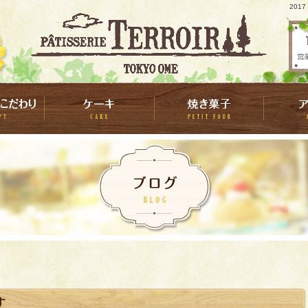
201
す