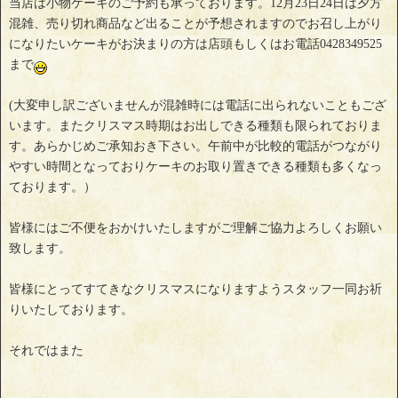
当店は小物ケーキのご予約も承っております。12月23日24日は夕方
混雑、売り切れ商品など出ることが予想されますのでお召し上がり
になりたいケーキがお決まりの方は店頭もしくはお電話0428349525
まで
(大変申し訳ございませんが混雑時には電話に出られないこともござ
います。またクリスマス時期はお出しできる種類も限られておりま
す。あらかじめご承知おき下さい。午前中が比較的電話がつながり
やすい時間となっておりケーキのお取り置きできる種類も多くなっ
ております。）
皆様にはご不便をおかけいたしますがご理解ご協力よろしくお願い
致します。
皆様にとってすてきなクリスマスになりますようスタッフ一同お祈
りいたしております。
それではまた