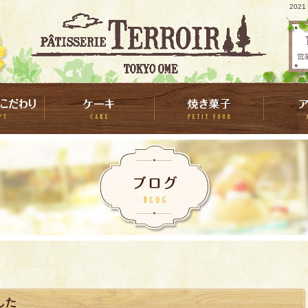
202
した